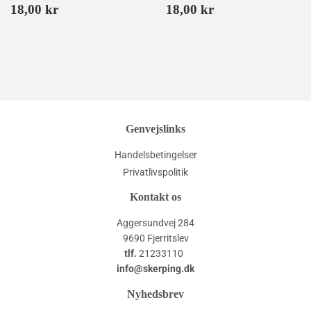
Normalpris
18,00
Normalpris
18,00
18,00 kr
18,00 kr
kr
kr
Genvejslinks
Handelsbetingelser
Privatlivspolitik
Kontakt os
Aggersundvej 284
9690 Fjerritslev
tlf.
21233110
info@skerping.dk
Nyhedsbrev