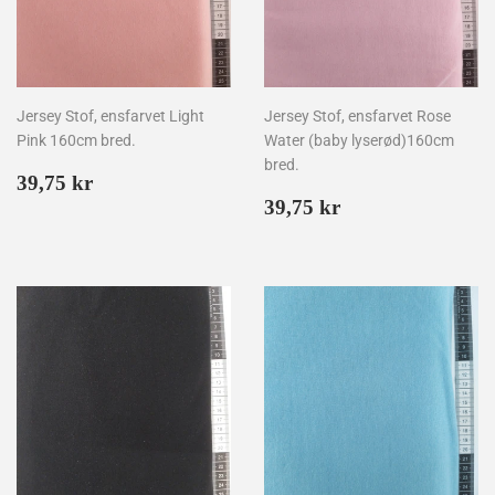
Jersey Stof, ensfarvet Light
Jersey Stof, ensfarvet Rose
Pink 160cm bred.
Water (baby lyserød)160cm
bred.
Normalpris
39,75
39,75 kr
kr
Normalpris
39,75
39,75 kr
kr