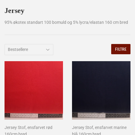
Jersey
95% økotex standart 100 bomuld og 5% lycra/elastan 160 cm bred
FILTRE
Jersey Stof, ensfarvet rød
Jersey Stof, ensfarvet marine
160cm bred.
blå 160cm bred.