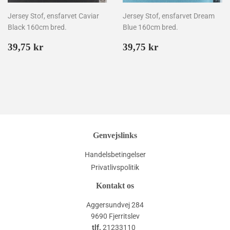
Jersey Stof, ensfarvet Caviar
Jersey Stof, ensfarvet Dream
Black 160cm bred.
Blue 160cm bred.
Normalpris
39,75
Normalpris
39,75
39,75 kr
39,75 kr
kr
kr
Genvejslinks
Handelsbetingelser
Privatlivspolitik
Kontakt os
Aggersundvej 284
9690 Fjerritslev
tlf.
21233110