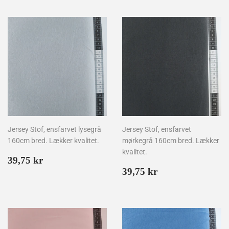
Jersey Stof, ensfarvet lysegrå
Jersey Stof, ensfarvet
160cm bred. Lækker kvalitet.
mørkegrå 160cm bred. Lækker
kvalitet.
Normalpris
39,75
39,75 kr
kr
Normalpris
39,75
39,75 kr
kr