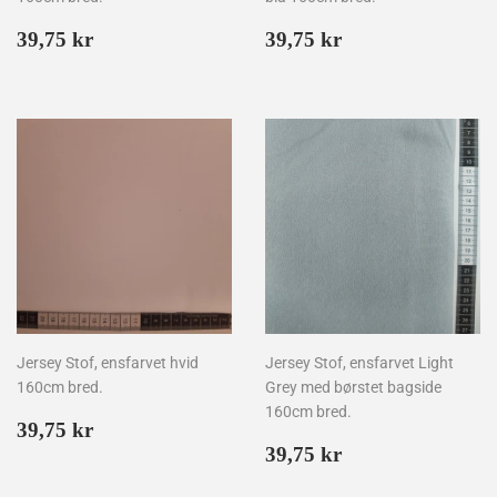
Normalpris
39,75
Normalpris
39,75
39,75 kr
39,75 kr
kr
kr
Jersey Stof, ensfarvet hvid
Jersey Stof, ensfarvet Light
160cm bred.
Grey med børstet bagside
160cm bred.
Normalpris
39,75
39,75 kr
kr
Normalpris
39,75
39,75 kr
kr