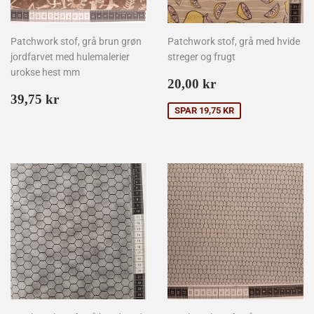
Patchwork stof, grå brun grøn
Patchwork stof, grå med hvide
jordfarvet med hulemalerier
streger og frugt
urokse hest mm
Udsalgspris
20,00
20,00 kr
Normalpris
39,75
kr
39,75 kr
kr
SPAR 19,75 KR