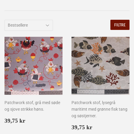
FILTRE
Patchwork stof, grå med søde
Patchwork stof, lysegrå
og sjove strikke høns.
maritimt med grønne fisk tang
og søstjerner.
Normalpris
39,75
39,75 kr
kr
Normalpris
39,75
39,75 kr
kr