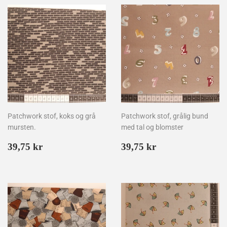
Patchwork stof, koks og grå
Patchwork stof, grålig bund
mursten.
med tal og blomster
Normalpris
39,75
Normalpris
39,75
39,75 kr
39,75 kr
kr
kr