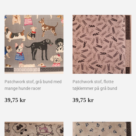
Patchwork stof, grå bund med
Patchwork stof, flotte
mange hunde racer
tøjklemmer på grå bund
Normalpris
39,75
Normalpris
39,75
39,75 kr
39,75 kr
kr
kr