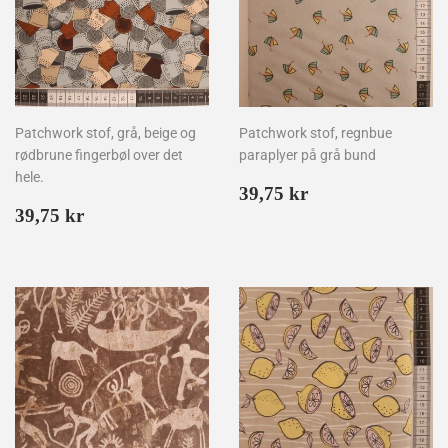
Patchwork stof, grå, beige og
Patchwork stof, regnbue
rødbrune fingerbøl over det
paraplyer på grå bund
hele.
Normalpris
39,75
39,75 kr
Normalpris
39,75
kr
39,75 kr
kr