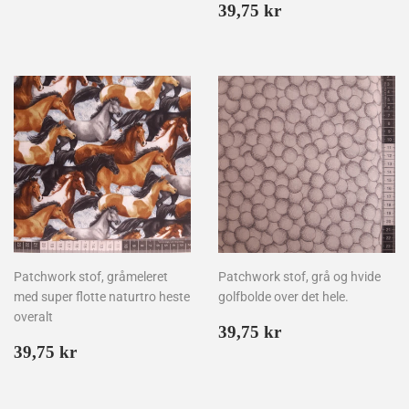
kr
Normalpris
39,75
39,75 kr
kr
Patchwork stof, gråmeleret
Patchwork stof, grå og hvide
med super flotte naturtro heste
golfbolde over det hele.
overalt
Normalpris
39,75
39,75 kr
Normalpris
39,75
kr
39,75 kr
kr