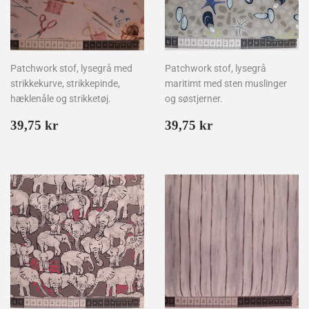
Patchwork stof, lysegrå med
Patchwork stof, lysegrå
strikkekurve, strikkepinde,
maritimt med sten muslinger
hæklenåle og strikketøj.
og søstjerner.
Normalpris
39,75
Normalpris
39,75
39,75 kr
39,75 kr
kr
kr