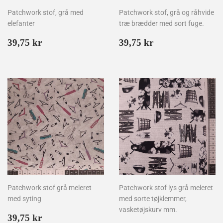
Patchwork stof, grå med
Patchwork stof, grå og råhvide
elefanter
træ brædder med sort fuge.
Normalpris
39,75
Normalpris
39,75
39,75 kr
39,75 kr
kr
kr
Patchwork stof grå meleret
Patchwork stof lys grå meleret
med syting
med sorte tøjklemmer,
vasketøjskurv mm.
Normalpris
39,75
39,75 kr