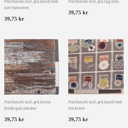
Patchwork stof, grå bund med
Patchwork stof, grå tag sten
sort hønsenet.
Normalpris
39,75
39,75 kr
Normalpris
39,75
kr
39,75 kr
kr
Patchwork stof, grå brune
Patchwork stof, grå bund med
brede gulv planker
the breve
Normalpris
39,75
Normalpris
39,75
39,75 kr
39,75 kr
kr
kr