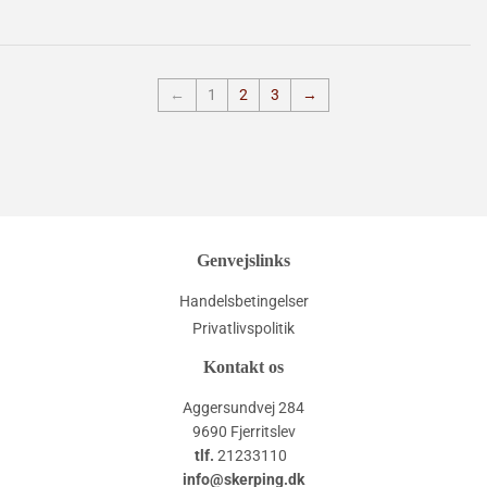
←
1
2
3
→
Genvejslinks
Handelsbetingelser
Privatlivspolitik
Kontakt os
Aggersundvej 284
9690 Fjerritslev
tlf.
21233110
info@skerping.dk