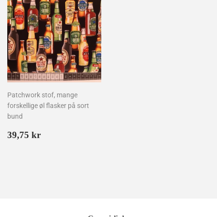
Patchwork stof, mange
forskellige øl flasker på sort
bund
Normalpris
39,75
39,75 kr
kr