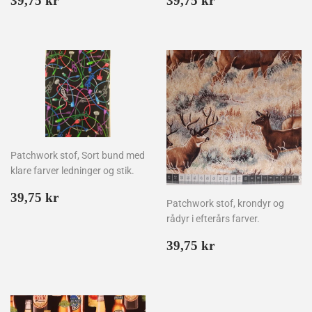
39,75 kr
39,75 kr
kr
kr
Patchwork stof, Sort bund med
klare farver ledninger og stik.
Normalpris
39,75
39,75 kr
Patchwork stof, krondyr og
kr
rådyr i efterårs farver.
Normalpris
39,75
39,75 kr
kr