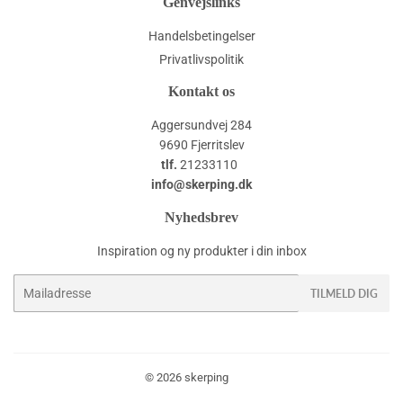
Genvejslinks
Handelsbetingelser
Privatlivspolitik
Kontakt os
Aggersundvej 284
9690 Fjerritslev
tlf.
21233110
info@skerping.dk
Nyhedsbrev
Inspiration og ny produkter i din inbox
E-
TILMELD DIG
mail
© 2026
skerping