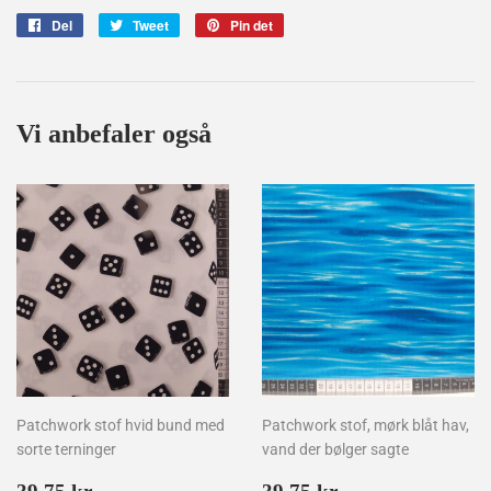
Del
Del
Tweet
Tweet
Pin det
Pin
på
på
på
Facebook
Twitter
Pinterest
Vi anbefaler også
Patchwork stof hvid bund med
Patchwork stof, mørk blåt hav,
sorte terninger
vand der bølger sagte
Normalpris
39,75
Normalpris
39,75