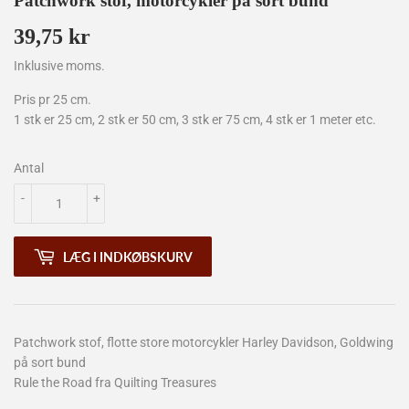
Patchwork stof, motorcykler på sort bund
39,75 kr
39,75
kr
Inklusive moms.
Pris pr 25 cm.
1 stk er 25 cm, 2 stk er 50 cm, 3 stk er 75 cm, 4 stk er 1 meter etc.
Antal
-
+
LÆG I INDKØBSKURV
Patchwork stof, flotte store motorcykler Harley D
avidson, Goldwing
på sort bund
Rule the Road fra
Quilting Treasures