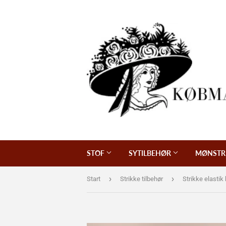
STOF
SYTILBEHØR
MØNSTR
›
›
Start
Strikke tilbehør
Strikke elastik