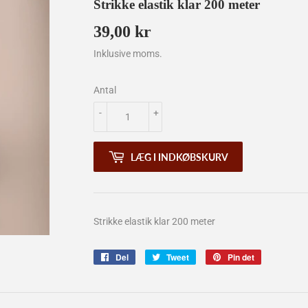
Strikke elastik klar 200 meter
39,00 kr
39,00
kr
Inklusive moms.
Antal
-
+
LÆG I INDKØBSKURV
Strikke elastik klar 200 meter
Del
Del
Tweet
Tweet
Pin det
Pin
på
på
på
Facebook
Twitter
Pinterest