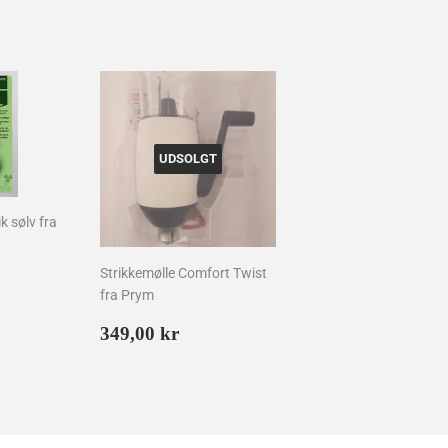
UDSOLGT
k sølv fra
Strikkemølle Comfort Twist
is
00
fra Prym
Normalpris
349,00
349,00 kr
kr