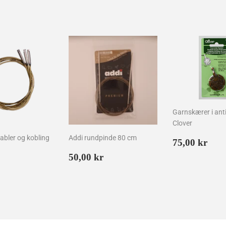
Garnskærer i anti
Clover
kabler og kobling
Addi rundpinde 80 cm
Normalpr
75,
75,00 kr
kr
lpris
65,00
Normalpris
50,00
50,00 kr
kr
kr