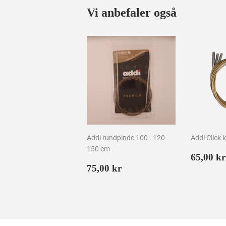
Vi anbefaler også
Addi rundpinde 100 - 120 -
Addi Click 
150 cm
Norma
65,00 kr
Normalpris
75,00
75,00 kr
kr