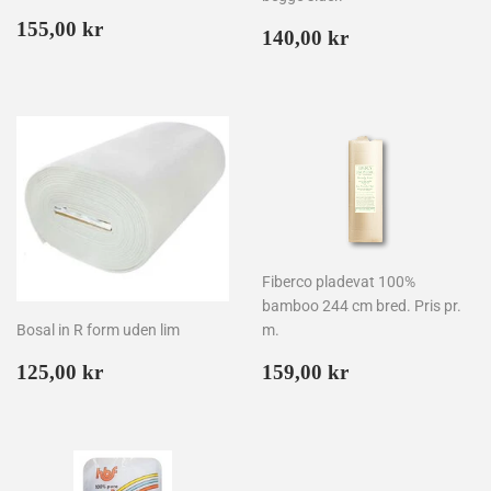
Normalpris
155,00
155,00 kr
Normalpris
140,00
140,00 kr
kr
kr
Fiberco pladevat 100%
bamboo 244 cm bred. Pris pr.
Bosal in R form uden lim
m.
Normalpris
125,00
Normalpris
159,00
125,00 kr
159,00 kr
kr
kr