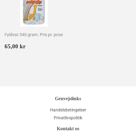
Fyldvat 340 gram. Pris pr. pose
Normalpris
65,00
65,00 kr
kr
Genvejslinks
Handelsbetingelser
Privatlivspolitik
Kontakt os