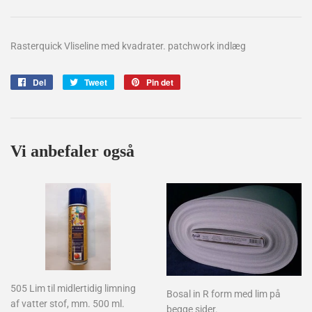
Rasterquick Vliseline med kvadrater. patchwork indlæg
Del
Del
Tweet
Tweet
Pin det
Pin
på
på
på
Facebook
Twitter
Pinterest
Vi anbefaler også
505 Lim til midlertidig limning
Bosal in R form med lim på
af vatter stof, mm. 500 ml.
begge sider.