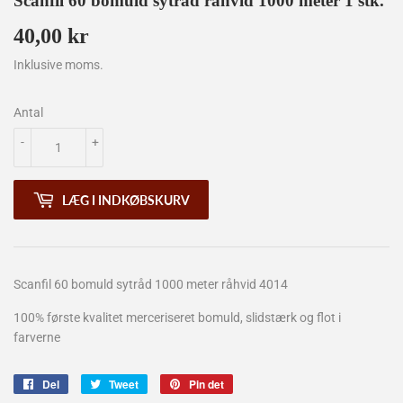
Scanfil 60 bomuld sytråd råhvid 1000 meter 1 stk.
40,00 kr
40,00
kr
Inklusive moms.
Antal
-
+
LÆG I INDKØBSKURV
Scanfil 60 bomuld sytråd 1000 meter råhvid 4014
100% første kvalitet merceriseret bomuld, slidstærk og flot i
farverne
Del
Del
Tweet
Tweet
Pin det
Pin