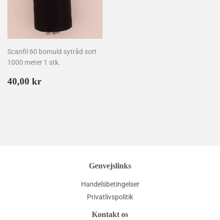
Scanfil 60 bomuld sytråd sort
1000 meter 1 stk.
Normalpris
40,00
40,00 kr
kr
Genvejslinks
Handelsbetingelser
Privatlivspolitik
Kontakt os