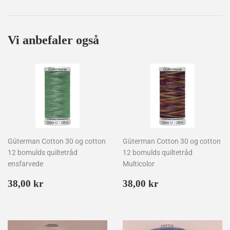
på
på
på
Facebook
Twitter
Pinterest
Vi anbefaler også
Güterman Cotton 30 og cotton
Güterman Cotton 30 og cotton
12 bomulds quiltetråd
12 bomulds quiltetråd
ensfarvede
Multicolor
Normalpris
38,00
Normalpris
38,00
38,00 kr
38,00 kr
kr
kr