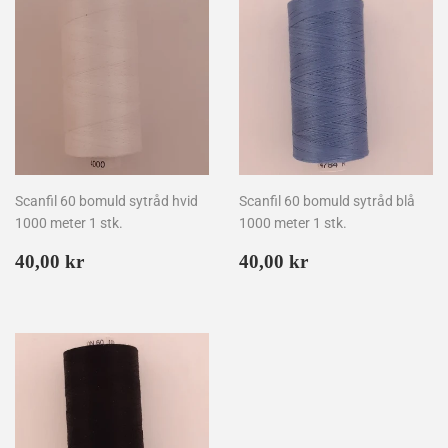
Scanfil 60 bomuld sytråd hvid
Scanfil 60 bomuld sytråd blå
1000 meter 1 stk.
1000 meter 1 stk.
Normalpris
40,00
Normalpris
40,00
40,00 kr
40,00 kr
kr
kr