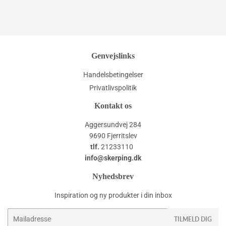
Genvejslinks
Handelsbetingelser
Privatlivspolitik
Kontakt os
Aggersundvej 284
9690 Fjerritslev
tlf.
21233110
info@skerping.dk
Nyhedsbrev
Inspiration og ny produkter i din inbox
E-
TILMELD DIG
mail