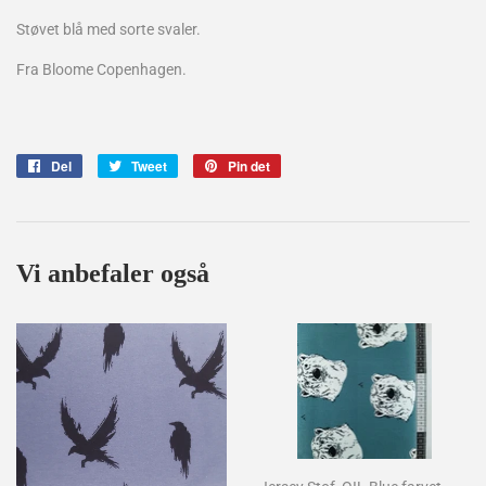
Støvet blå med sorte svaler.
Fra Bloome Copenhagen.
Del
Del
Tweet
Tweet
Pin det
Pin
på
på
på
Facebook
Twitter
Pinterest
Vi anbefaler også