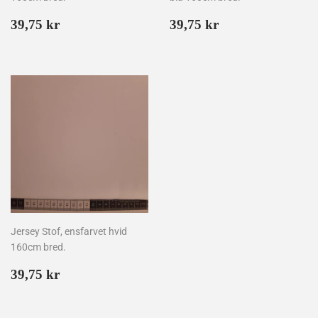
Normalpris
39,75
Normalpris
39,75
39,75 kr
39,75 kr
kr
kr
Jersey Stof, ensfarvet hvid
160cm bred.
Normalpris
39,75
39,75 kr
kr