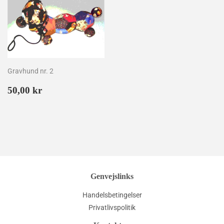
Gravhund nr. 2
Normalpris
50,00
50,00 kr
kr
Genvejslinks
Handelsbetingelser
Privatlivspolitik