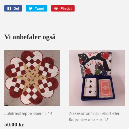
Del
Del
Tweet
Tweet
Pin det
Pin
på
på
på
Facebook
Twitter
Pinterest
Vi anbefaler også
Juletræstæppe løber nr. 14
Æskekarton til spillekort eller
flagranker æske nr. 13
Normalpris
50,00
50,00 kr