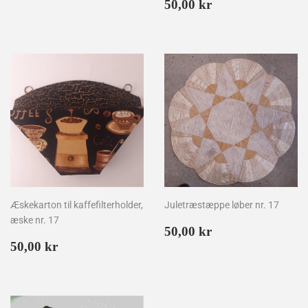
kr
Normalpris
50,00
50,00 kr
kr
Æskekarton til kaffefilterholder,
Juletræstæppe løber nr. 17
æske nr. 17
Normalpris
50,00
50,00 kr
Normalpris
50,00
kr
50,00 kr
kr