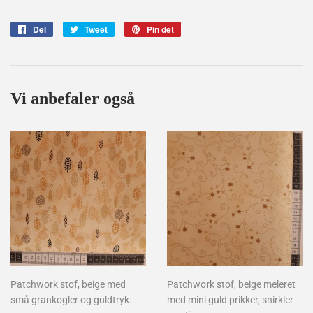
Del
Del
Tweet
Tweet
Pin det
Pin
på
på
på
Facebook
Twitter
Pinterest
Vi anbefaler også
Patchwork stof, beige med
Patchwork stof, beige meleret
små grankogler og guldtryk.
med mini guld prikker, snirkler