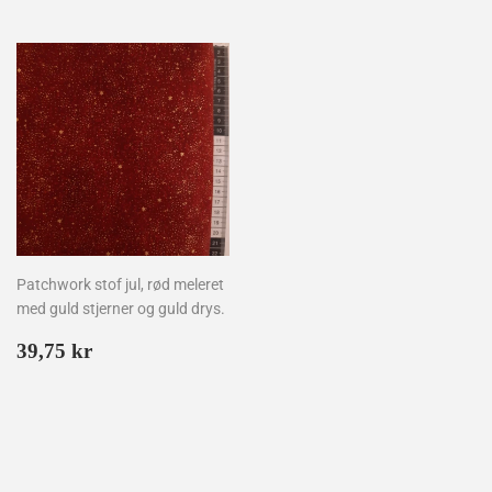
Patchwork stof jul, rød meleret
med guld stjerner og guld drys.
Normalpris
39,75
39,75 kr
kr