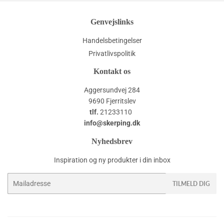
Genvejslinks
Handelsbetingelser
Privatlivspolitik
Kontakt os
Aggersundvej 284
9690 Fjerritslev
tlf.
21233110
info@skerping.dk
Nyhedsbrev
Inspiration og ny produkter i din inbox
E-
TILMELD DIG
mail