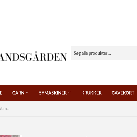
E
GARN
SYMASKINER
KRUKKER
GAVEKORT
Patchwork stof, pink bordeaux meleret med guldsmede.