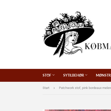
STOF
SYTILBEHØR
MØNSTR
›
Start