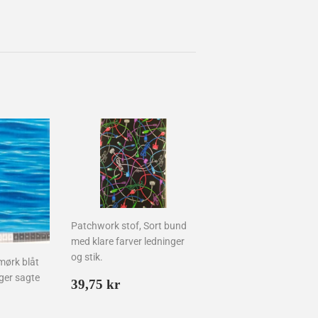
Patchwork stof, Sort bund
med klare farver ledninger
og stik.
mørk blåt
ger sagte
Normalpris
39,75
39,75 kr
kr
is
75