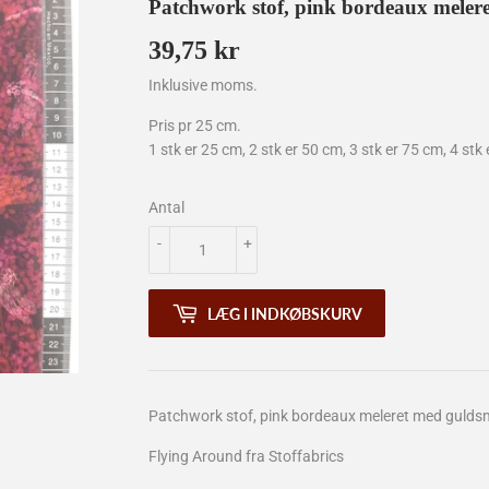
Patchwork stof, pink bordeaux meler
39,75 kr
39,75
kr
Inklusive moms.
Pris pr 25 cm.
1 stk er 25 cm, 2 stk er 50 cm, 3 stk er 75 cm, 4 stk 
Antal
-
+
LÆG I INDKØBSKURV
Patchwork stof, pink bordeaux meleret med gulds
Flying Around fra Stoffabrics