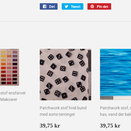
Del
Del
Tweet
Tweet
Pin det
Pin
på
på
på
Facebook
Twitter
Pinterest
stof ensfarvet
a Makower
Patchwork stof hvid bund
Patchwork stof, 
lpris
30,00
med sorte terninger
hav, vand der bøl
kr
Normalpris
39,75
Normalpr
39,
39,75 kr
39,75 kr