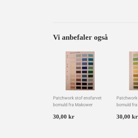
Vi anbefaler også
Patchwork stof ensfarvet
Patchwork 
bomuld fra Makower
bomuld fr
Normalpris
30,00
Norma
30,00 kr
30,00 kr
kr