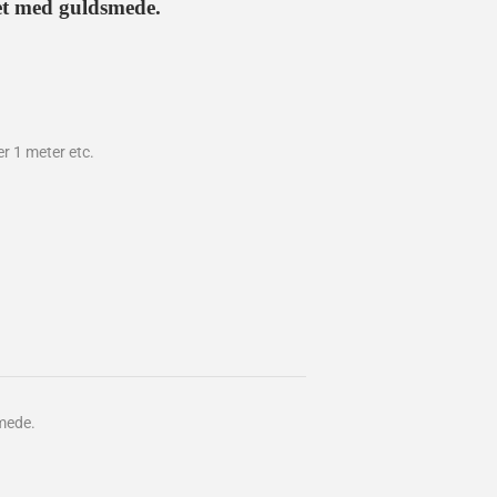
et med guldsmede.
er 1 meter etc.
mede.