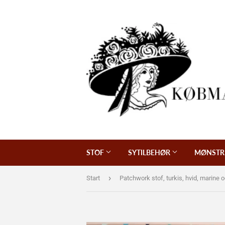
STOF
SYTILBEHØR
MØNSTR
›
Start