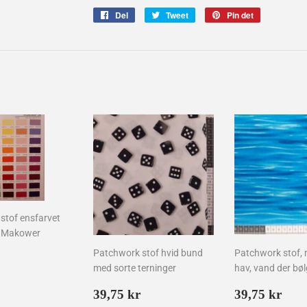
Del
Del
Tweet
Tweet
Pin det
Pin
på
på
på
Facebook
Twitter
Pinterest
stof ensfarvet
a Makower
Patchwork stof hvid bund
Patchwork stof, 
lpris
30,00
med sorte terninger
hav, vand der bøl
kr
Normalpris
39,75
Normalpr
39,
39,75 kr
39,75 kr