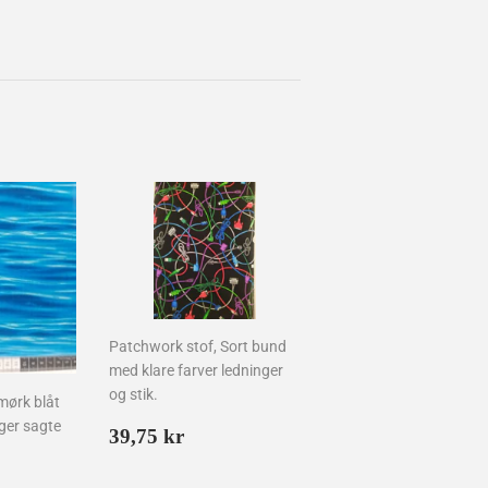
Patchwork stof, Sort bund
med klare farver ledninger
og stik.
mørk blåt
ger sagte
Normalpris
39,75
39,75 kr
kr
is
75