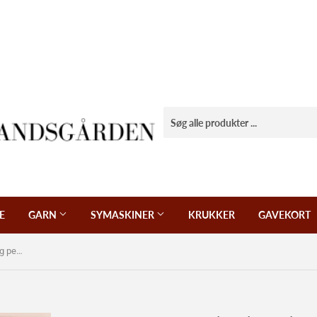
E
GARN
SYMASKINER
KRUKKER
GAVEKORT
Patchwork stof, turkis, hvid, marine og petroleums trekanter.