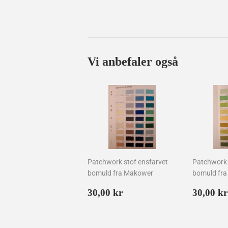
Vi anbefaler også
Patchwork stof ensfarvet
Patchwork 
bomuld fra Makower
bomuld fr
Normalpris
30,00
Norma
30,00 kr
30,00 kr
kr