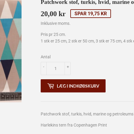
Patchwork stof, turkis, hvid, marine 
20,00 kr
20,00
SPAR 19,75 KR
kr
Inklusive moms.
Pris pr 25 cm.
1 stk er 25 cm, 2 stk er 50 cm, 3 stk er 75 cm, 4 stk 
Antal
-
+
LÆG I INDKØBSKURV
Patchwork stof, turkis, hvid, marine og petroleums 
Harlekins tern fra Copenhagen Print