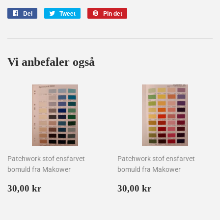
Del
Del
Tweet
Tweet
Pin det
Pin
på
på
på
Facebook
Twitter
Pinterest
Vi anbefaler også
Patchwork stof ensfarvet
Patchwork stof ensfarvet
bomuld fra Makower
bomuld fra Makower
Normalpris
30,00
Normalpris
30,00
30,00 kr
30,00 kr
kr
kr