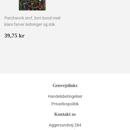
Patchwork stof, Sort bund med
klare farver ledninger og stik.
Normalpris
39,75
39,75 kr
kr
Genvejslinks
Handelsbetingelser
Privatlivspolitik
Kontakt os
Aggersundvej 284