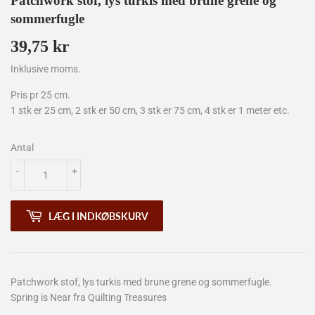
Patchwork stof, lys turkis med brune grene og
sommerfugle
39,75 kr
39,75
kr
Inklusive moms.
Pris pr 25 cm.
1 stk er 25 cm, 2 stk er 50 cm, 3 stk er 75 cm, 4 stk er 1 meter etc.
Antal
-
+
LÆG I INDKØBSKURV
Patchwork stof, lys turkis med brune grene og sommerfugle.
Spring is Near fra Quilting Treasures