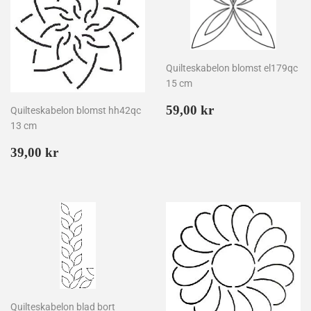
Quilteskabelon blomst el179qc
15 cm
Normalpris
59,00
59,00 kr
Quilteskabelon blomst hh42qc
kr
13 cm
Normalpris
39,00
39,00 kr
kr
Quilteskabelon blad bort