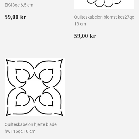
EK43qc 6,5 cm
Normalpris
59,00
59,00 kr
Quilteskabelon blomst kcs27qc
kr
13 cm
Normalpris
59,00
59,00 kr
kr
Quilteskabelon hjerte blade
hw116qc 10 cm