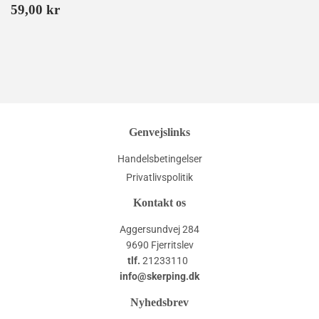
Normalpris
59,00
59,00 kr
kr
Genvejslinks
Handelsbetingelser
Privatlivspolitik
Kontakt os
Aggersundvej 284
9690 Fjerritslev
tlf.
21233110
info@skerping.dk
Nyhedsbrev