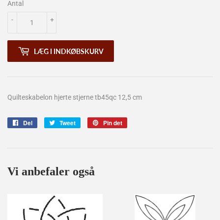
Antal
-
+
LÆG I INDKØBSKURV
Quilteskabelon hjerte stjerne
tb45qc 12,5 cm
Del
Del
Tweet
Tweet
Pin det
Pin
på
på
på
Facebook
Twitter
Pinterest
Vi anbefaler også