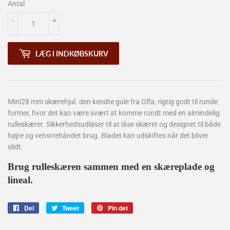
Antal
-
+
LÆG I INDKØBSKURV
Mini28 mm skærehjul. den kendte gule fra Olfa, rigtig godt til runde
former, hvor det kan være svært at komme rundt med en almindelig
rulleskærer. S
ikkerhedsudløser til at låse skæret og designet til både
højre og venstrehåndet brug. B
ladet kan udskiftes når det bliver
slidt.
Brug rulleskæren sammen med en skæreplade og
lineal.
Del
Del
Tweet
Tweet
Pin det
Pin
på
på
på