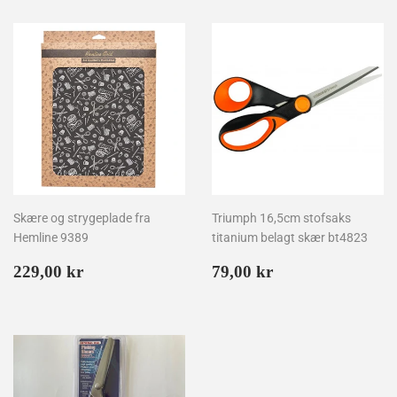
Skære og strygeplade fra
Triumph 16,5cm stofsaks
Hemline 9389
titanium belagt skær bt4823
Normalpris
229,00
Normalpris
79,00
229,00 kr
79,00 kr
kr
kr