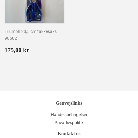
Triumph 23,5 cm takkesaks
98502
Normalpris
175,00
175,00 kr
kr
Genvejslinks
Handelsbetingelser
Privatlivspolitik
Kontakt os