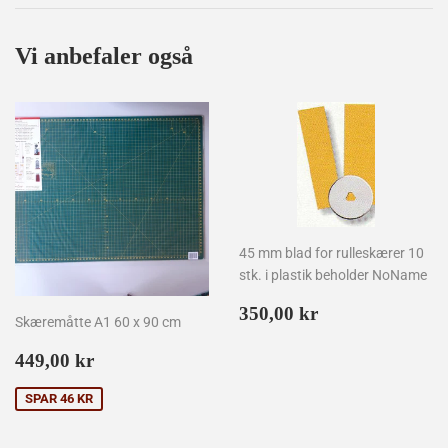
Facebook
Twitter
Pinterest
Vi anbefaler også
45 mm blad for rulleskærer 10
stk. i plastik beholder NoName
Normalpris
350,00
350,00 kr
Skæremåtte A1 60 x 90 cm
kr
Udsalgspris
449,00
449,00 kr
kr
SPAR 46 KR