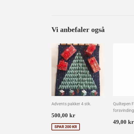
Vi anbefaler også
Advents pakker 4 stk.
Quiltepen F
forsvindin
Udsalgspris
500,00
500,00 kr
kr
Norma
49,00 kr
SPAR 200 KR