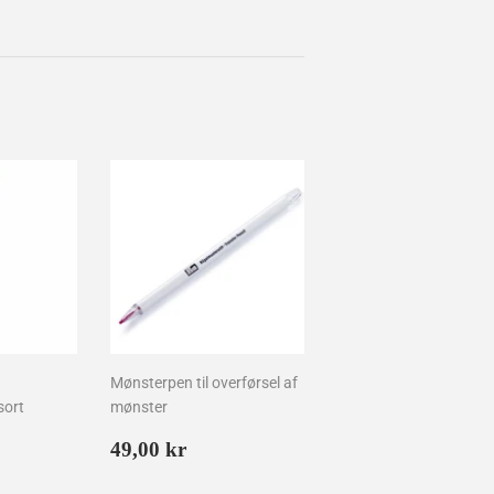
Mønsterpen til overførsel af
sort
mønster
is
00
Normalpris
49,00
49,00 kr
kr