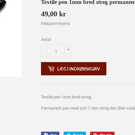
Textile pen 1mm bred streg permanen
49,00 kr
49,00
kr
Inklusive moms.
Antal
-
+
LÆG I INDKØBSKURV
Textile pen 1mm bred streg.
Permanent pen med sort 1 mm streg der tåler vask
Del
Tweet
Pin