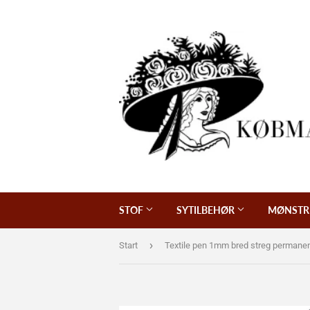
STOF
SYTILBEHØR
MØNSTR
›
Start
Textile pen 1mm bred streg permane