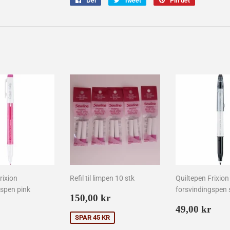
Del
Tweet
Pin det
på
på
på
Facebook
Twitter
Pinterest
rixion
Refil til limpen 10 stk
Quiltepen Frixion
gspen pink
forsvindingspen 
Udsalgspris
150,00
150,00 kr
lpris
49,00
kr
Normalpr
49,
49,00 kr
kr
kr
SPAR 45 KR