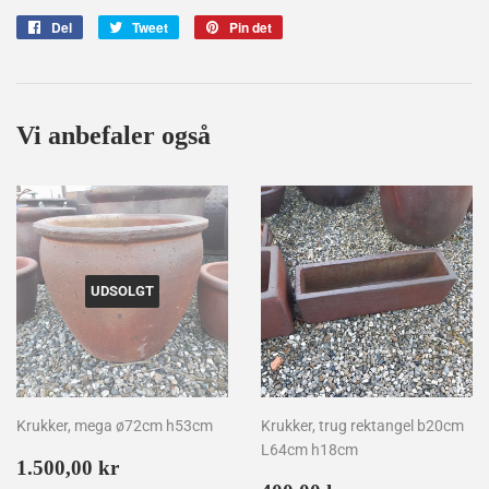
Del
Del
Tweet
Tweet
Pin det
Pin
på
på
på
Facebook
Twitter
Pinterest
Vi anbefaler også
UDSOLGT
Krukker, mega ø72cm h53cm
Krukker, trug rektangel b20cm
L64cm h18cm
Normalpris
1.500,00
1.500,00 kr