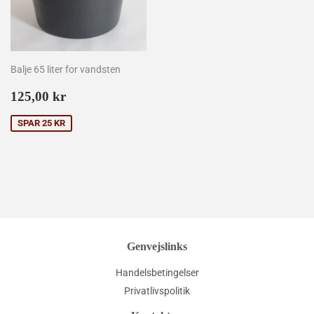
Balje 65 liter for vandsten
Udsalgspris
125,00
125,00 kr
kr
SPAR 25 KR
Genvejslinks
Handelsbetingelser
Privatlivspolitik