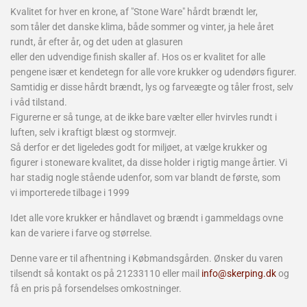
Kvalitet for hver en krone, af "Stone Ware" hårdt brændt ler,
som tåler
det danske klima, både sommer og vinter, ja hele året
rundt, år efter år, og det uden at glasuren
eller den udvendige finish skaller af. Hos os er kvalitet for alle
pengene især et kendetegn for alle vore krukker og udendørs figurer.
Samtidig er disse hårdt brændt, lys og farveægte og tåler frost, selv
i våd tilstand.
Figurerne er så tunge, at de ikke bare vælter eller hvirvles rundt i
luften, selv i kraftigt blæst og stormvejr.
Så derfor er det ligeledes godt for miljøet, at vælge krukker og
figurer i stoneware kvalitet, da disse
holder i rigtig mange årtier. Vi
har stadig nogle stående udenfor, som var blandt de første, som
vi
importerede tilbage i 1999
Idet alle vore krukker er håndlavet og brændt i gammeldags ovne
kan de variere i farve og størrelse.
Denne vare er til afhentning i Købmandsgården. Ønsker du varen
tilsendt så kontakt os på 21233110 eller mail
info@skerping.dk
og
få en pris på forsendelses omkostninger.