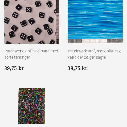
Patchwork stof hvid bund med
Patchwork stof, mørk blåt hav,
sorte terninger
vand der bølger sagte
Normalpris
39,75
Normalpris
39,75
39,75 kr
39,75 kr
kr
kr