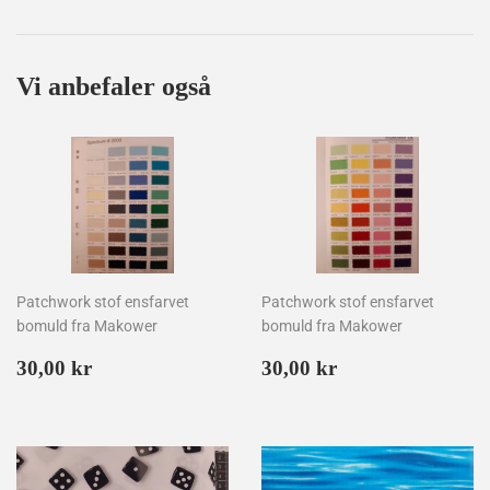
på
på
på
Facebook
Twitter
Pinterest
Vi anbefaler også
Patchwork stof ensfarvet
Patchwork stof ensfarvet
bomuld fra Makower
bomuld fra Makower
Normalpris
30,00
Normalpris
30,00
30,00 kr
30,00 kr
kr
kr