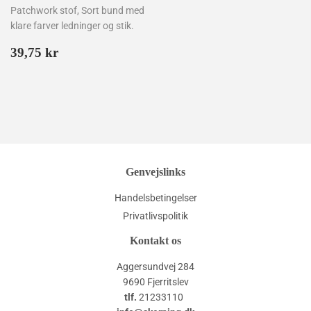
Patchwork stof, Sort bund med
klare farver ledninger og stik.
Normalpris
39,75
39,75 kr
kr
Genvejslinks
Handelsbetingelser
Privatlivspolitik
Kontakt os
Aggersundvej 284
9690 Fjerritslev
tlf.
21233110