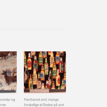
krondyr og
Patchwork stof, mange
arver.
forskellige øl flasker på sort