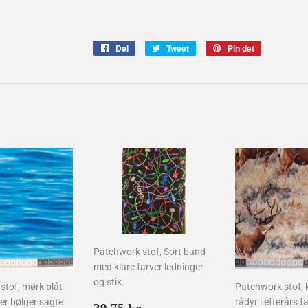
Del
Del
Tweet
Tweet
Pin det
Pin
på
på
på
Facebook
Twitter
Pinterest
Patchwork stof, Sort bund
med klare farver ledninger
og stik.
stof, mørk blåt
Patchwork stof, 
er bølger sagte
rådyr i efterårs f
Normalpris
39,75