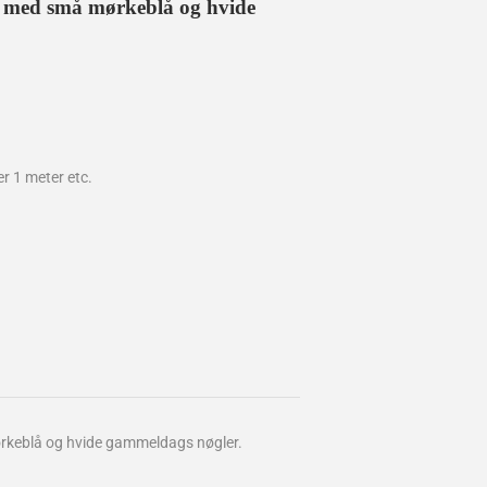
nd med små mørkeblå og hvide
er 1 meter etc.
ørkeblå og hvide gammeldags nøgler.