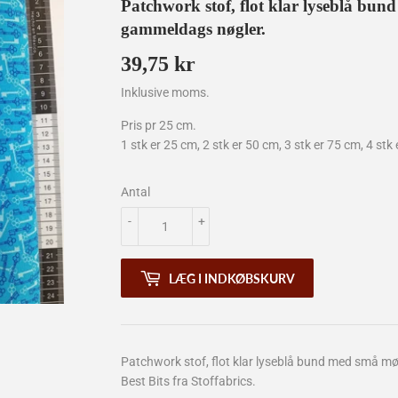
Patchwork stof, flot klar lyseblå bu
gammeldags nøgler.
39,75 kr
39,75
kr
Inklusive moms.
Pris pr 25 cm.
1 stk er 25 cm, 2 stk er 50 cm, 3 stk er 75 cm, 4 stk 
Antal
-
+
LÆG I INDKØBSKURV
Patchwork stof, flot klar lyseblå bund med små m
Best Bits fra Stoffabrics.