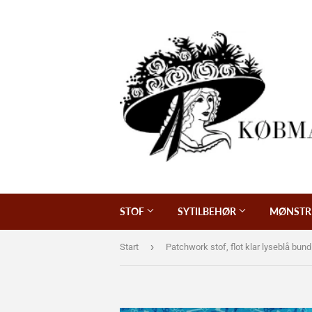
STOF
SYTILBEHØR
MØNSTR
›
Start