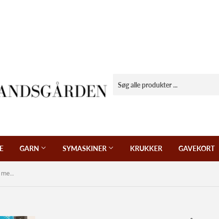
E
GARN
SYMASKINER
KRUKKER
GAVEKORT
Patchwork stof, flot klar lyseblå bund med små mørkeblå og hvide gammeldags nøgler.