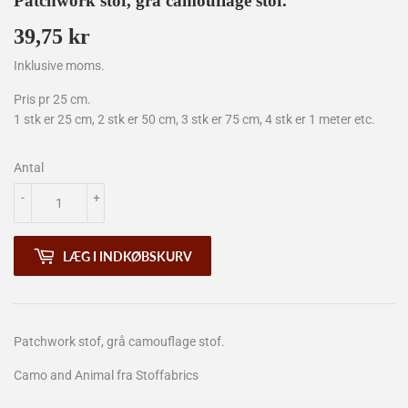
Patchwork stof, grå camouflage stof.
39,75 kr
39,75
kr
Inklusive moms.
Pris pr 25 cm.
1 stk er 25 cm, 2 stk er 50 cm, 3 stk er 75 cm, 4 stk er 1 meter etc.
Antal
-
+
LÆG I INDKØBSKURV
Patchwork stof, grå camouflage stof.
Camo and Animal fra Stoffabrics