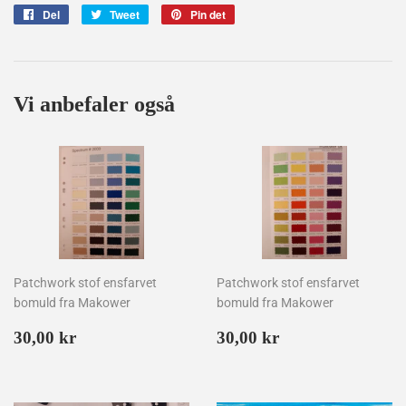
Del
Del
Tweet
Tweet
Pin det
Pin
på
på
på
Facebook
Twitter
Pinterest
Vi anbefaler også
Patchwork stof ensfarvet
Patchwork stof ensfarvet
bomuld fra Makower
bomuld fra Makower
Normalpris
30,00
Normalpris
30,00
30,00 kr
30,00 kr
kr
kr