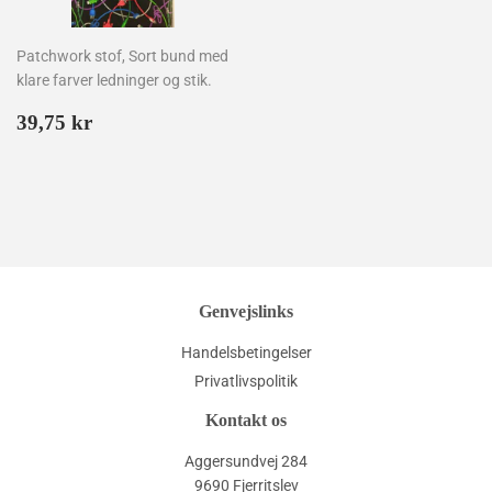
Patchwork stof, Sort bund med
klare farver ledninger og stik.
Normalpris
39,75
39,75 kr
kr
Genvejslinks
Handelsbetingelser
Privatlivspolitik
Kontakt os
Aggersundvej 284
9690 Fjerritslev