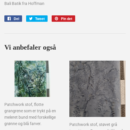
Bali Batik fra Hoffman
Del
Del
Tweet
Tweet
Pin det
Pin
på
på
på
Facebook
Twitter
Pinterest
Vi anbefaler også
Patchwork stof, flotte
grangrene som er trykt på en
meleret bund med forskellige
grønne og blå farver.
Patchwork stof, støvet grå