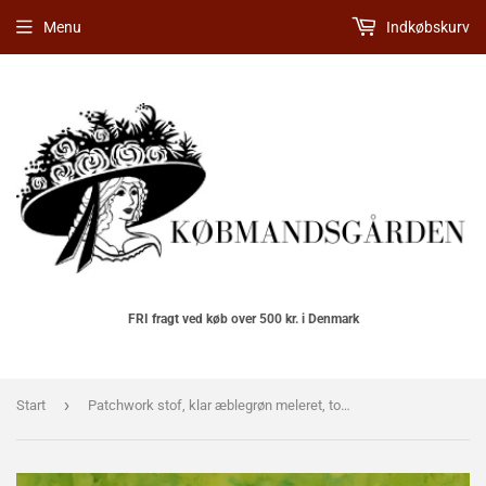
Menu
Indkøbskurv
FRI fragt ved køb over 500 kr. i Denmark
›
Start
Patchwork stof, klar æblegrøn meleret, tone i tone farve 321B flot effekt til bund stof