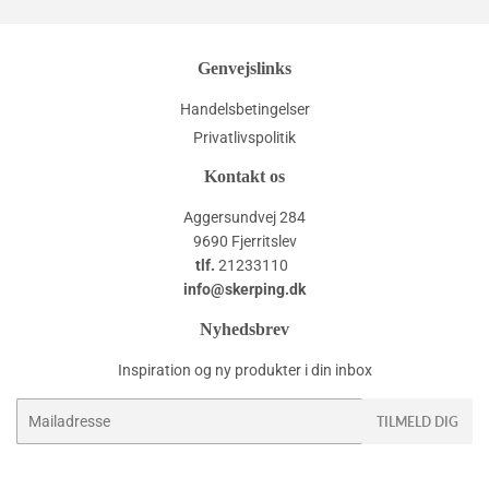
Genvejslinks
Handelsbetingelser
Privatlivspolitik
Kontakt os
Aggersundvej 284
9690 Fjerritslev
tlf.
21233110
info@skerping.dk
Nyhedsbrev
Inspiration og ny produkter i din inbox
E-
TILMELD DIG
mail