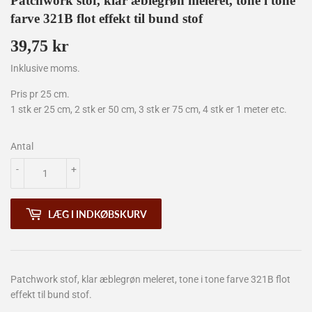
Patchwork stof, klar æblegrøn meleret, tone i tone
farve 321B flot effekt til bund stof
39,75 kr
39,75
kr
Inklusive moms.
Pris pr 25 cm.
1 stk er 25 cm, 2 stk er 50 cm, 3 stk er 75 cm, 4 stk er 1 meter etc.
Antal
-
+
LÆG I INDKØBSKURV
Patchwork stof, klar æblegrøn meleret, tone i tone farve 321B flot
effekt til bund stof.