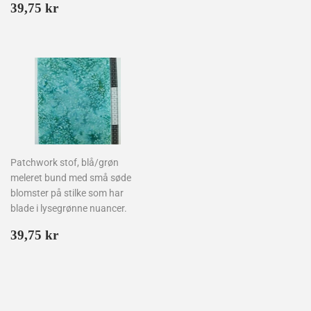
Normalpris
39,75
39,75 kr
kr
Patchwork stof, blå/grøn
meleret bund med små søde
blomster på stilke som har
blade i lysegrønne nuancer.
Normalpris
39,75
39,75 kr
kr