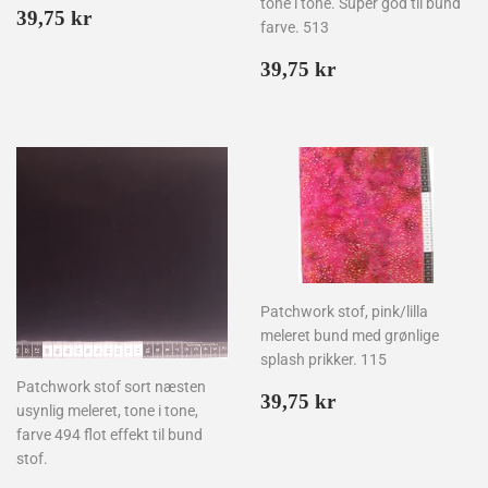
tone i tone. Super god til bund
Normalpris
39,75
39,75 kr
farve. 513
kr
Normalpris
39,75
39,75 kr
kr
Patchwork stof, pink/lilla
meleret bund med grønlige
splash prikker. 115
Patchwork stof sort næsten
Normalpris
39,75
39,75 kr
usynlig meleret, tone i tone,
kr
farve 494 flot effekt til bund
stof.