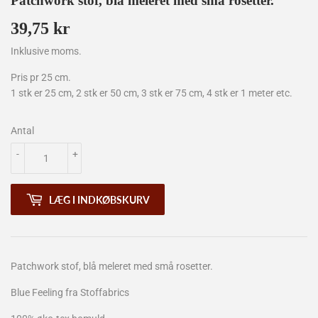
Patchwork stof, blå meleret med små rosetter.
39,75 kr
39,75
kr
Inklusive moms.
Pris pr 25 cm.
1 stk er 25 cm, 2 stk er 50 cm, 3 stk er 75 cm, 4 stk er 1 meter etc.
Antal
-
+
LÆG I INDKØBSKURV
Patchwork stof, blå meleret med små rosetter.
Blue Feeling fra Stoffabrics