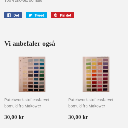
100% øko-tex bomuld
Del
Del
Tweet
Tweet
Pin det
Pin
på
på
på
Facebook
Twitter
Pinterest
Vi anbefaler også
Patchwork stof ensfarvet
Patchwork stof ensfarvet
bomuld fra Makower
bomuld fra Makower
Normalpris
30,00
Normalpris
30,00
30,00 kr
30,00 kr
kr
kr