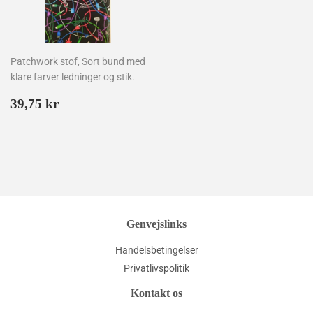
Patchwork stof, Sort bund med
klare farver ledninger og stik.
Normalpris
39,75
39,75 kr
kr
Genvejslinks
Handelsbetingelser
Privatlivspolitik
Kontakt os