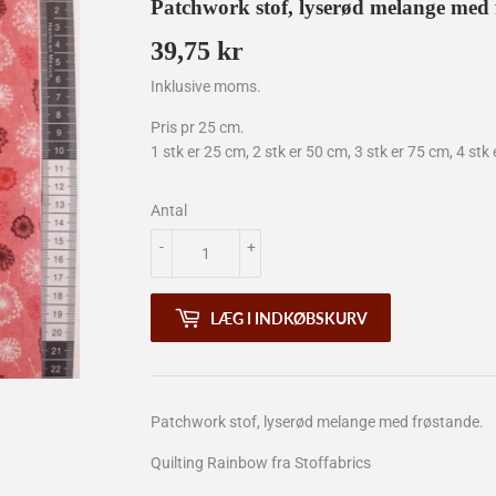
Patchwork stof, lyserød melange med 
39,75 kr
39,75
kr
Inklusive moms.
Pris pr 25 cm.
1 stk er 25 cm, 2 stk er 50 cm, 3 stk er 75 cm, 4 stk 
Antal
-
+
LÆG I INDKØBSKURV
Patchwork stof, lyserød melange med frøstande.
Quilting Rainbow fra Stoffabrics