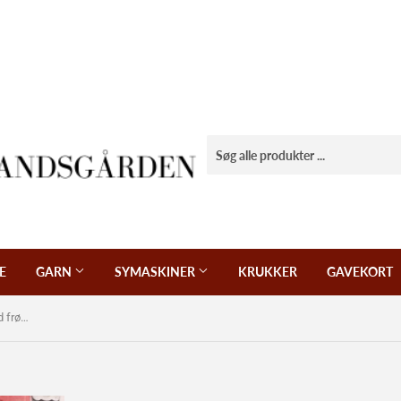
E
GARN
SYMASKINER
KRUKKER
GAVEKORT
Patchwork stof, lyserød melange med frøstande.