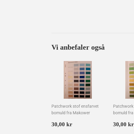
Vi anbefaler også
Patchwork stof ensfarvet
Patchwork 
bomuld fra Makower
bomuld fr
Normalpris
30,00
Norma
30,00 kr
30,00 kr
kr