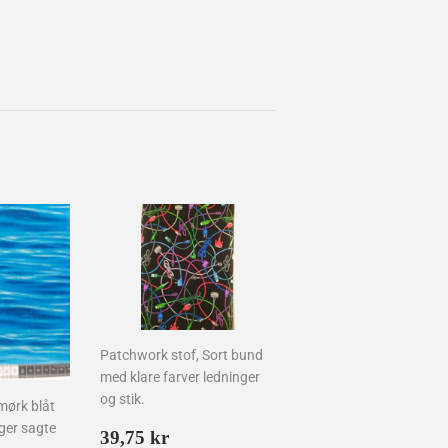
Patchwork stof, Sort bund
med klare farver ledninger
og stik.
mørk blåt
ger sagte
Normalpris
39,75
39,75 kr