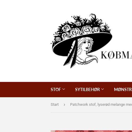
STOF
SYTILBEHØR
MØNSTR
›
Start