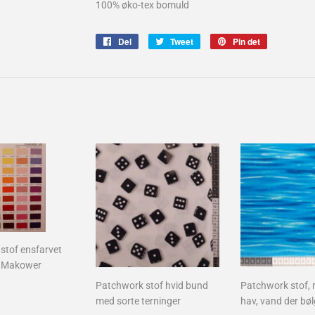
100% øko-tex bomuld
Del
Del
Tweet
Tweet
Pin det
Pin
på
på
på
Facebook
Twitter
Pinterest
stof ensfarvet
a Makower
Patchwork stof hvid bund
Patchwork stof, 
lpris
30,00
med sorte terninger
hav, vand der bøl
kr