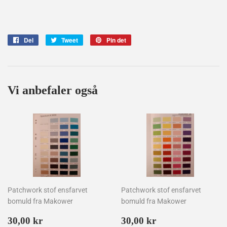
Del
Del
Tweet
Tweet
Pin det
Pin
på
på
på
Facebook
Twitter
Pinterest
Vi anbefaler også
Patchwork stof ensfarvet
Patchwork stof ensfarvet
bomuld fra Makower
bomuld fra Makower
Normalpris
30,00
Normalpris
30,00
30,00 kr
30,00 kr