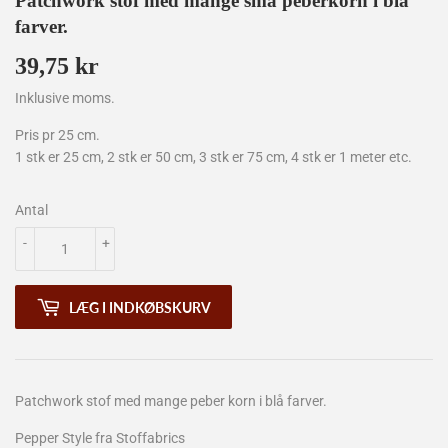
Patchwork stof med mange små peberkorn i blå
farver.
39,75 kr
39,75
kr
Inklusive moms.
Pris pr 25 cm.
1 stk er 25 cm, 2 stk er 50 cm, 3 stk er 75 cm, 4 stk er 1 meter etc.
Antal
-
+
LÆG I INDKØBSKURV
Patchwork stof med mange peber korn i blå farver.
Pepper Style fra Stoffabrics