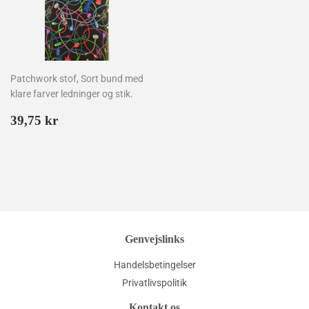
Patchwork stof, Sort bund med
klare farver ledninger og stik.
Normalpris
39,75
39,75 kr
kr
Genvejslinks
Handelsbetingelser
Privatlivspolitik
Kontakt os