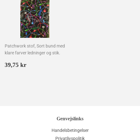
Patchwork stof, Sort bund med
klare farver ledninger og stik.
Normalpris
39,75
39,75 kr
kr
Genvejslinks
Handelsbetingelser
Privatlivspolitik