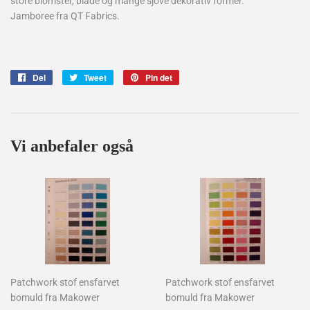
store blomster, blade og mange sjove dekorativ former.
Jamboree
fra QT Fabrics.
Del
Del
Tweet
Tweet
Pin det
Pin
på
på
på
Facebook
Twitter
Pinterest
Vi anbefaler også
Patchwork stof ensfarvet
Patchwork stof ensfarvet
bomuld fra Makower
bomuld fra Makower