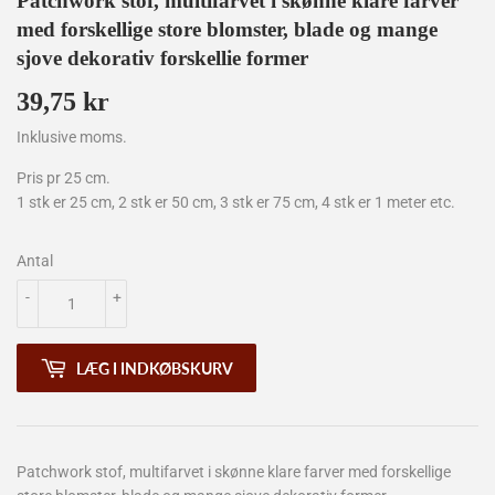
Patchwork stof, multifarvet i skønne klare farver
med forskellige store blomster, blade og mange
sjove dekorativ forskellie former
39,75 kr
39,75
kr
Inklusive moms.
Pris pr 25 cm.
1 stk er 25 cm, 2 stk er 50 cm, 3 stk er 75 cm, 4 stk er 1 meter etc.
Antal
-
+
LÆG I INDKØBSKURV
Patchwork stof, multifarvet i skønne klare farver med forskellige