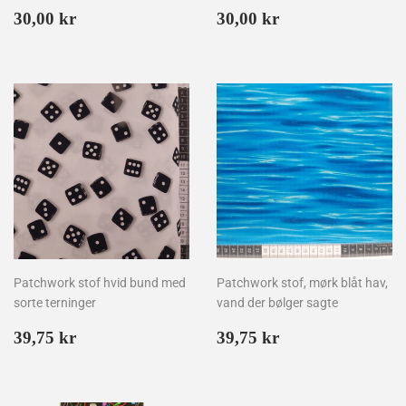
Normalpris
30,00
Normalpris
30,00
30,00 kr
30,00 kr
kr
kr
Patchwork stof hvid bund med
Patchwork stof, mørk blåt hav,
sorte terninger
vand der bølger sagte
Normalpris
39,75
Normalpris
39,75
39,75 kr
39,75 kr
kr
kr