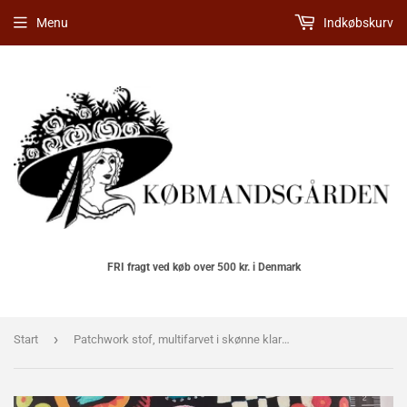
Menu
Indkøbskurv
FRI fragt ved køb over 500 kr. i Denmark
›
Start
Patchwork stof, multifarvet i skønne klare farver med forskellige store blomster, blade og mange sjove dekorativ forskellie former