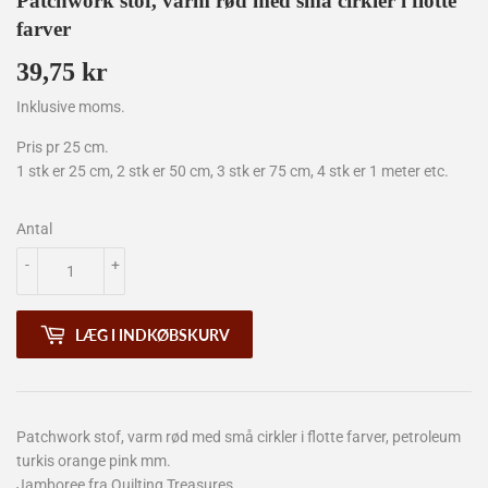
Patchwork stof, varm rød med små cirkler i flotte
farver
39,75 kr
39,75
kr
Inklusive moms.
Pris pr 25 cm.
1 stk er 25 cm, 2 stk er 50 cm, 3 stk er 75 cm, 4 stk er 1 meter etc.
Antal
-
+
LÆG I INDKØBSKURV
Patchwork stof, varm rød med små cirkler i flotte farver, petroleum
turkis orange pink mm.
Jamboree fra Quilting Treasures