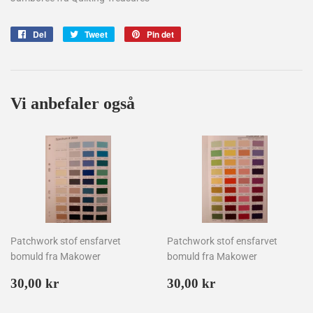
Del
Del
Tweet
Tweet
Pin det
Pin
på
på
på
Facebook
Twitter
Pinterest
Vi anbefaler også
Patchwork stof ensfarvet
Patchwork stof ensfarvet
bomuld fra Makower
bomuld fra Makower
Normalpris
30,00
Normalpris
30,00
30,00 kr
30,00 kr
kr
kr