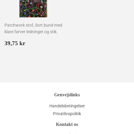
Patchwork stof, Sort bund med
klare farver ledninger og stik.
Normalpris
39,75
39,75 kr
kr
Genvejslinks
Handelsbetingelser
Privatlivspolitik
Kontakt os