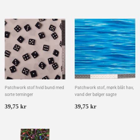
kr
kr
Patchwork stof hvid bund med
Patchwork stof, mørk blåt hav,
sorte terninger
vand der bølger sagte
Normalpris
39,75
Normalpris
39,75
39,75 kr
39,75 kr
kr
kr