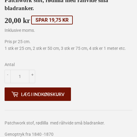
Patchwork stof, rødlilla med råhvide små
bladranker.
20,00 kr
20,00
SPAR 19,75 KR
kr
Inklusive moms.
Pris pr 25 cm.
1 stk er 25 cm, 2 stk er 50 cm, 3 stk er 75 cm, 4 stk er 1 meter etc.
Antal
-
+
LÆG I INDKØBSKURV
Patchwork stof, rødlilla med råhvide små bladranker.
Genoptryk fra 1840 -1870