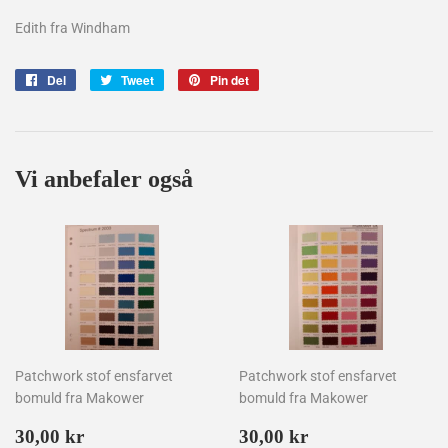
Edith fra Windham
Del
Del
Tweet
Tweet
Pin det
Pin
på
på
på
Facebook
Twitter
Pinterest
Vi anbefaler også
Patchwork stof ensfarvet
Patchwork stof ensfarvet
bomuld fra Makower
bomuld fra Makower
Normalpris
30,00
Normalpris
30,00
30,00 kr
30,00 kr