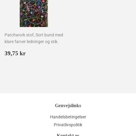
Patchwork stof, Sort bund med
klare farver ledninger og stik.
Normalpris
39,75
39,75 kr
kr
Genvejslinks
Handelsbetingelser
Privatlivspolitik
Kontakt os