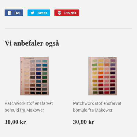
Del
Del
Tweet
Tweet
Pin det
Pin
på
på
på
Facebook
Twitter
Pinterest
Vi anbefaler også
Patchwork stof ensfarvet
Patchwork stof ensfarvet
bomuld fra Makower
bomuld fra Makower
Normalpris
30,00
Normalpris
30,00
30,00 kr
30,00 kr
kr
kr