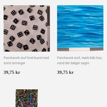
Patchwork stof hvid bund med
Patchwork stof, mørk blåt hav,
sorte terninger
vand der bølger sagte
Normalpris
39,75
Normalpris
39,75
39,75 kr
39,75 kr
kr
kr