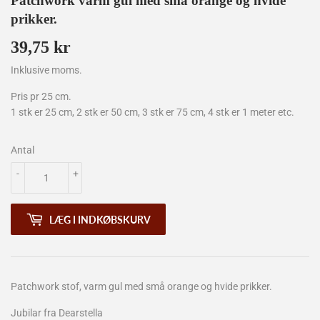
Patchwork varm gul med små orange og hvide
prikker.
39,75 kr
39,75
kr
Inklusive moms.
Pris pr 25 cm.
1 stk er 25 cm, 2 stk er 50 cm, 3 stk er 75 cm, 4 stk er 1 meter etc.
Antal
-
+
LÆG I INDKØBSKURV
Patchwork stof, varm gul med små orange og hvide prikker.
Jubilar fra Dearstella