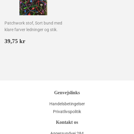
Patchwork stof, Sort bund med
klare farver ledninger og stik.
Normalpris
39,75
39,75 kr
kr
Genvejslinks
Handelsbetingelser
Privatlivspolitik
Kontakt os
Aggersundvej 284