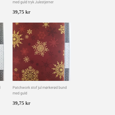
med guld tryk Julestjerner
Normalpris
39,75
39,75 kr
kr
d
Patchwork stof jul mørkerød bund
med guld
Normalpris
39,75
39,75 kr
kr