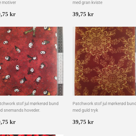
e motiver
med gran kviste
ormalpris
39,75
Normalpris
39,75
,75 kr
39,75 kr
kr
kr
tchwork stof jul mørkerød bund
Patchwork stof jul mørkerød bun
d snemands hoveder.
med guld tryk
ormalpris
39,75
Normalpris
39,75
,75 kr
39,75 kr
kr
kr