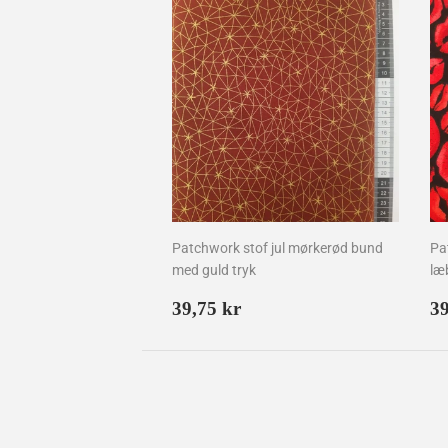
Patchwork stof jul mørkerød bund
Pa
med guld tryk
læ
Normalpris
39,75
N
39,75 kr
39
kr