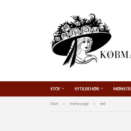
STOF
SYTILBEHØR
MØNSTR
›
›
Start
Home page
rød