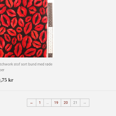
tchwork stof sort bund med røde
ber
ormalpris
39,75
,75 kr
kr
←
1
…
19
20
21
→